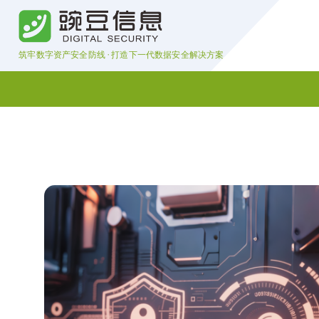
S
k
i
筑牢数字资产安全防线 · 打造下一代数据安全解决方案
p
t
o
c
o
n
t
e
n
t