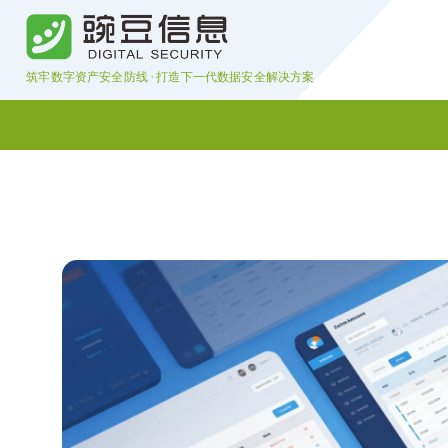
S
k
i
筑牢数字资产安全防线 · 打造下一代数据安全解决方案
p
t
o
c
o
n
t
e
n
t