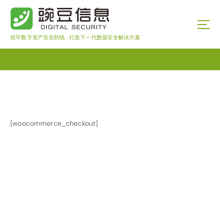
S
k
i
p
筑牢数字资产安全防线 · 打造下一代数据安全解决方案
t
o
c
o
n
t
e
[woocommerce_checkout]
n
t